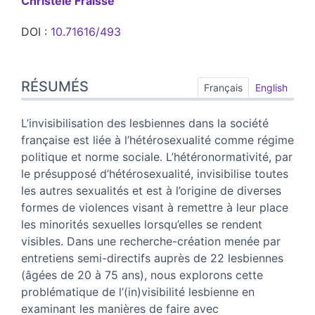
Christèle
Fraïssé
DOI :
10.71616/493
Résumés
RÉSUMÉS
Index
Français
English
Plan
Texte
L’invisibilisation des lesbiennes dans la société
Bibliographie
française est liée à l’hétérosexualité comme régime
Notes
politique et norme sociale. L’hétéronormativité, par
Citer cet article
le présupposé d’hétérosexualité, invisibilise toutes
Auteur·ice
les autres sexualités et est à l’origine de diverses
formes de violences visant à remettre à leur place
les minorités sexuelles lorsqu’elles se rendent
visibles. Dans une recherche-création menée par
entretiens semi-directifs auprès de 22 lesbiennes
(âgées de 20 à 75 ans), nous explorons cette
problématique de l’(in)visibilité lesbienne en
examinant les manières de faire avec