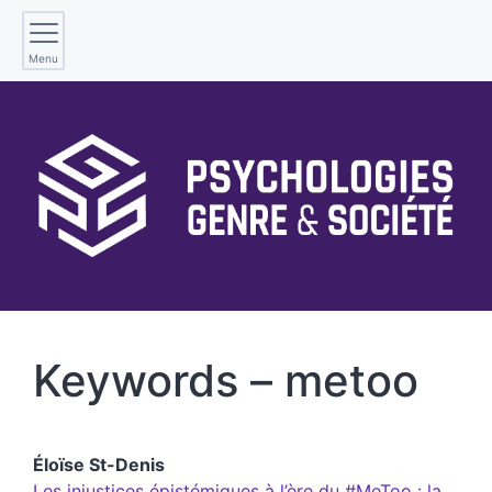
Menu
Keywords – metoo
Éloïse
St-Denis
Les injustices épistémiques à l’ère du #MeToo : la